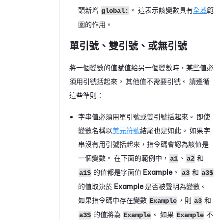
頭新增
。 這表示該變數具有
全域
範
global:
圍的作用。
單引號、雙引號、或無引號
將一個變數的值賦值給另一個變數時，某些值必
須用引號括起來。 其他值不需要引號。 請遵循
這些準則：
字串值必須用單引號或雙引號括起來。 即使
變數名稱以
美元符號
結尾也是如此。 如果字
串沒有用引號括起來，指令碼會認為該值是
一個變數。 在下面的範例中，
、
和
a1
a2
的值都是字面值
Example
。
和
a1$
a3
a3$
的值取決於
Example
是否被聲明為變數。
如果指令碼中存在變數
，則
和
Example
a3
的值將為
。 如果
不
a3$
Example
Example