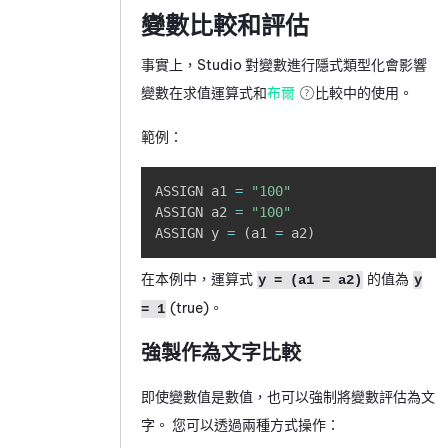
變數比較和評估
事實上，
Studio
對變數進行隱式類型化會影響
變數在求值運算式和
布爾
比較中的使用。
範例：
Copy
ASSIGN a1 
=
"100"
ASSIGN a2 
=
"100"
ASSIGN y 
=
(
a1 
=
 a2
)
在本例中，運算式
的值為
y = (a1 = a2)
y
(true)。
= 1
強製作為文字比較
即使變數值是數值，也可以強制將變數評估為文
字。 您可以透過兩種方式操作：