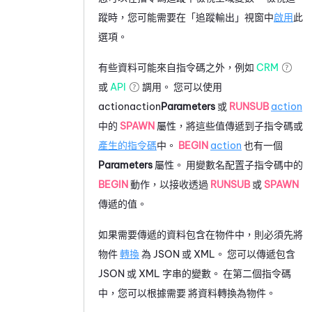
蹤時，您可能需要在「追蹤輸出」視窗中
啟用
此
選項。
有些資料可能來自指令碼之外，例如
CRM
或
API
調用。 您可以使用
actionaction
Parameters
或
RUNSUB
action
中的
SPAWN
屬性，將這些值傳遞到子指令碼或
產生的指令碼
中。
BEGIN
action
也有一個
Parameters
屬性。 用變數名配置子指令碼中的
BEGIN
動作，以接收透過
RUNSUB
或
SPAWN
傳遞的值。
如果需要傳遞的資料包含在物件中，則必須先將
物件
轉換
為 JSON 或 XML。 您可以傳遞包含
JSON 或 XML 字串的變數。 在第二個指令碼
中，您可以根據需要
將資料轉換為物件。