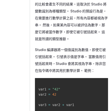
的比較會產生不同的結果，這取決於
Studio
將
變數識別為哪種類型。
Studio
的預設行為是，
在需要進行數學計算之前，所有內容都被視為字
串。 然後，如果某內容可以被評估為數字，那
麼它將被當作數字，即使它被引號括起來。 這
就是所謂的類型推斷。
Studio
編譯器將一個值識別為數值，即使它被
引號括起來。 引號表示值是字串。 當數值用引
號括起來時，
Studio
會將其視為字串，除非您
在指令碼中將其用於數學計算。 範例：
Copy
var1 
=
"42"
var2 
=
42
var3 
=
 var2 
+
 var1	