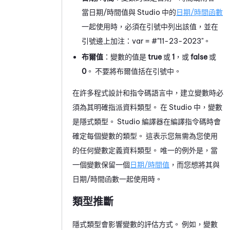
當日期/時間值與
Studio
中的
日期/時間函數
一起使用時，必須在引號中列出該值，並在
引號邊上加注：var = #"11-23-
2023
"。
布爾值
：變數的值是
true
或
1
，或
false
或
0
。 不要將布爾值括在引號中。
在許多程式設計和指令碼語言中，建立變數時必
須為其明確指派資料類型。 在
Studio
中，變數
是隱式類型。
Studio
編譯器在編譯指令碼時會
確定每個變數的類型。 這表示您無需為您使用
的任何變數定義資料類型。 唯一的例外是，當
一個變數保留一個
日期/時間值
，而您想將其與
日期/時間函數一起使用時。
類型推斷
隱式類型會影響變數的評估方式。 例如，變數