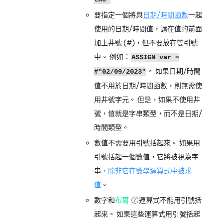
要指定一個將與
日期/時間函數
一起
使用的日期/時間值，請在值的前面
加上井號 (
#
)，但不要放在雙引號
中。 例如：
ASSIGN var =
。 如果日期/時間
#"02/09/2023"
值不用於日期/時間函數，則無需使
用井號字元。 但是，如果不使用井
號，值就是字串類型，而不是日期/
時間類型。
數值不需要用引號括起來。 如果用
引號括起一個數值，它將被視為字
串
，除非它在數學運算式中被求
值
。
數字和
布爾
運算式不能用引號括
起來。 如果這些運算式用引號括起