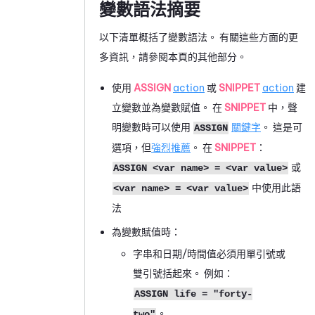
變數語法摘要
以下清單概括了變數語法。 有關這些方面的更
多資訊，請參閱本頁的其他部分。
使用
ASSIGN
action
或
SNIPPET
action
建
立變數並為變數賦值。 在
SNIPPET
中，聲
明變數時可以使用
關鍵字
。 這是可
ASSIGN
選項，但
強烈推薦
。 在
SNIPPET
：
或
ASSIGN <var name> = <var value>
中使用此語
<var name> = <var value>
法
為變數賦值時：
字串和日期/時間值必須用單引號或
雙引號括起來。 例如：
ASSIGN life = "forty-
。
two"