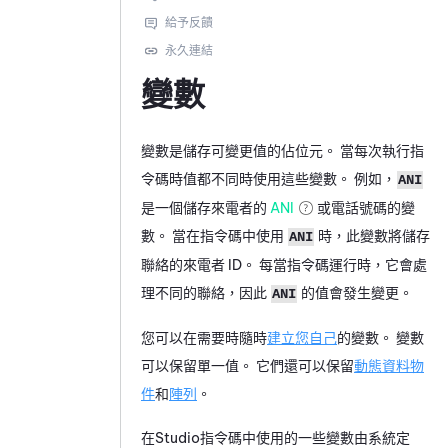
變數
變數是儲存可變更值的佔位元。 當每次執行指
令碼時值都不同時使用這些變數。 例如，
ANI
是一個儲存來電者的
ANI
或電話號碼的變
數。 當在指令碼中使用
時，此變數將儲存
ANI
聯絡的來電者 ID。 每當指令碼運行時，它會處
理不同的聯絡，因此
的值會發生變更。
ANI
您可以在需要時隨時
建立您自己
的變數。 變數
可以保留單一值。 它們還可以保留
動態資料物
件
和
陣列
。
在
Studio
指令碼中使用的一些變數由系統定