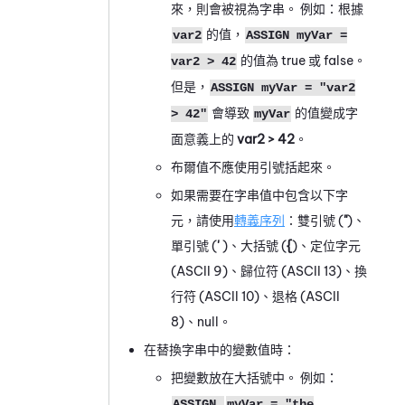
來，則會被視為字串。 例如：根據
的值，
var2
ASSIGN myVar =
的值為 true 或 false。
var2 > 42
但是，
ASSIGN myVar = "var2
會導致
的值變成字
> 42"
myVar
面意義上的
var2 > 42
。
布爾值不應使用引號括起來。
如果需要在字串值中包含以下字
元，請使用
轉義序列
：雙引號 (
"
)、
單引號 (
'
)、大括號 (
{
)、定位字元
(ASCII 9)、歸位符 (ASCII 13)、換
行符 (ASCII 10)、退格 (ASCII
8)、null。
在替換字串中的變數值時：
把變數放在大括號中。 例如：
ASSIGN
myVar = "the