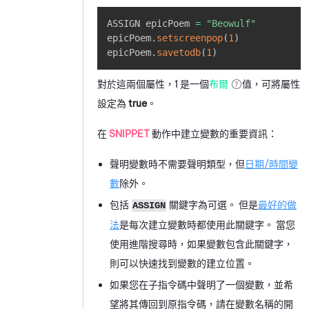
Copy
ASSIGN epicPoem 
=
"Beowulf"
epicPoem
.
setscreenpop
(
1
)
epicPoem
.
savetodb
(
1
)
對於這兩個屬性，1 是一個
布爾
值，可將屬性
設定為
true
。
在
SNIPPET
動作中建立變數的重要資訊：
聲明變數時不需要聲明類型，但
日期/時間變
數
除外。
包括
關鍵字為可選。 但是
最好的做
ASSIGN
法
是每次建立變數時都使用此關鍵字。
當您
使用進階搜尋時，如果變數包含此關鍵字，
則可以快速找到變數的建立位置。
如果您在子指令碼中聲明了一個變數，並希
望將其傳回到原指令碼，請在變數名稱的開