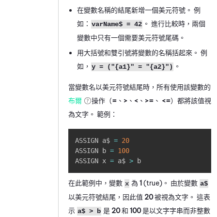
在變數名稱的結尾新增一個美元符號。 例
如：
。 進行比較時，兩個
varName$ = 42
變數中只有一個需要美元符號尾碼。
用大括號和雙引號將變數的名稱括起來。 例
如，
。
y = ("{a1}" = "{a2}")
當變數名以美元符號結尾時，所有使用該變數的
布爾
操作（
=
、
>
、
<
、
>=
、
<=
）都將該值視
為文字。 範例：
Copy
ASSIGN a$ 
=
20
ASSIGN b 
=
100
ASSIGN x 
=
 a$ 
>
 b
在此範例中，變數
為
1
(true)。 由於變數
x
a$
以美元符號結尾，因此值
20
被視為文字。 這表
示
是
20
和
100
是以文字字串而非整數
a$ > b