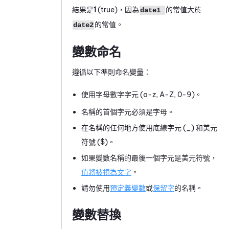
結果是
1
(true)，因為
的常值大於
date1
的常值。
date2
變數命名
遵循以下準則命名變量：
使用字母數字字元 (
a-z, A-Z, 0-9
)。
名稱的首個字元必須是字母。
在名稱的任何地方使用底線字元 (
_
) 和美元
符號 (
$
)。
如果變數名稱的最後一個字元是美元符號，
值將被視為文字
。
請勿使用
預定義變數
或
保留字
的名稱。
變數替換