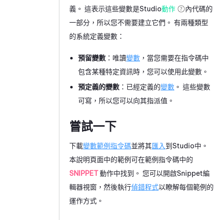
義。 這表示這些變數是
Studio
動作
內代碼的
一部分，所以您不需要建立它們。 有兩種類型
的系統定義變數：
預留變數
：唯讀
變數
，當您需要在指令碼中
包含某種特定資訊時，您可以使用此變數。
預定義的變數
：已經定義的
變數
。 這些變數
可寫，所以您可以向其指派值。
嘗試一下
下載
變數範例指令碼
並將其
匯入
到
Studio
中。
本說明頁面中的範例可在範例指令碼中的
SNIPPET
動作中找到。 您可以開啟
Snippet
編
輯器視窗，然後執行
偵錯程式
以瞭解每個範例的
運作方式。