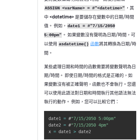
，其
ASSIGN <varName> = #"<datetime>"
中
<datetime>
是要儲存在變數中的日期/時間
值。 例如，
date1 = #"7/15/2050
。 如果變數沒有聲明為日期/時間，可
5:00pm"
以使用
函數
將其轉換為日期/時
asdatetime()
間。
某些處理日期和時間的函數需要將變數聲明為日
期/時間。 即使日期/時間的格式是正確的，如
果變數沒有被正確聲明，函數也不會執行。您還
可以使用此語法對日期和時間執行其他語法無法
執行的動作。 例如，您可以比較它們：
Copy
date1 
=
 #
"7/15/2050 5:00pm"
date2 
=
 #
"7/15/2050 4pm"
x 
=
 date1 
>
 date2 