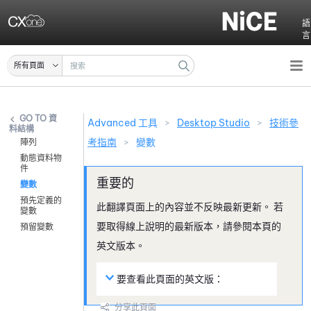
跳至主要內容
語
言
所有頁面
資
Advanced 工具
>
Desktop Studio
>
技術參
料結構
考指南
>
變數
陣列
動態資料物
件
變數
預先定義的
此翻譯頁面上的內容並不反映最新更新。 若
變數
要取得線上說明的最新版本，請參閱本頁的
預留變數
英文版本。
要查看此頁面的英文版：