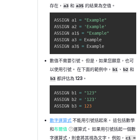
存在，
和
的結果為空值。
a3
a3$
Copy
ASSIGN a1 
=
"Example"
ASSIGN a2 
=
'Example'
ASSIGN a1$ 
=
"Example"
ASSIGN a3 
=
 Example

ASSIGN a3$ 
=
 Example
數值不需要引號。 但是，如果您願意，也可
以使用引號。 在下面的範例中，
、
和
b1
b2
都評估為
123
。
b3
Copy
ASSIGN b1 
=
"123"
ASSIGN b2 
=
'123'
ASSIGN b3 
=
123
數字運算式
不能用引號括起來。 這包括數學
和
布爾值
運算式。 如果用引號括起一個數
字運算式，則會將其視為文字。 例如，
c1 =