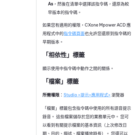
As
，然後在清單中選擇該指令碼，還原為較
早版本的指令碼。
如果您有適用的權限，
CXone Mpower
ACD
應
用程式
中的
指令碼頁面
也允許您還原到指令碼的
早期版本。
「相依性」標籤
顯示使用中指令碼中動作之間的關係。
「檔案」標籤
所需權限
：
Studio >提示>應用程式>
瀏覽器
「檔案」標籤包含指令碼中使用的所有語音提示
錄音。 這些檔案儲存於您的
業務單元
中。 您可
以看到有關提示檔案的基本資訊（上次修改日
期、目的、描述、檔案播放時長）。 您還可以