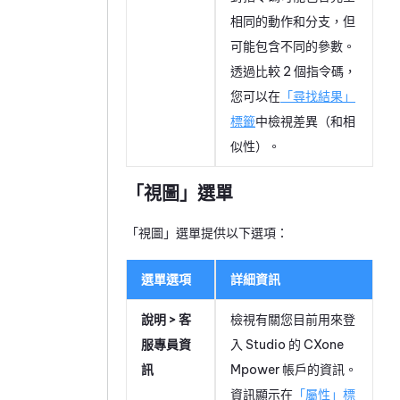
相同的動作和分支，但
可能包含不同的參數。
透過比較 2 個指令碼，
您可以在
「尋找結果」
標籤
中檢視差異（和相
似性）。
「視圖」選單
「視圖」選單提供以下選項：
選單選項
詳細資訊
說明 > 客
檢視有關您目前用來登
服專員資
入
Studio
的
CXone
訊
Mpower
帳戶的資訊。
資訊顯示在
「屬性」標