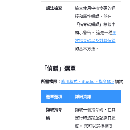
語法檢查
檢查使用中指令碼的連
接和屬性錯誤，並在
「指令碼錯誤」標籤中
顯示警告。 這是一種
測
試指令碼以及對其偵錯
的基本方法。
「偵錯」選單
所需權限
：
應用程式 > Studio > 指令碼 >
調試
選單選項
詳細資訊
擷取指令
擷取一個指令碼，在其
碼
運行時追蹤並記錄其進
度。 您可以選擇擷取