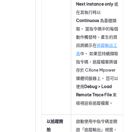
Next instance only
或
在其執行時以
Continuous
為基礎擷
取。 當指令碼中的每個
動作觸發時，產生的資
訊將顯示在
追蹤輸出工
具
中。 如果您持續擷取
指令碼，追蹤檔案將儲
存於
CXone Mpower
媒體伺服器上。 您可以
使用
Debug > Load
Remote Trace File
來
檢視這些追蹤檔案。
以追蹤開
啟動使用中指令碼並開
始
啟「追蹤輸出」視窗，