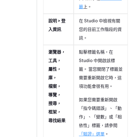
籤
上。
說明 > 登
在
Studio
中檢視有關
入資訊
您的目前工作階段的資
訊。
瀏覽器，
點擊標籤名稱，在
工具，
Studio
中開啟該標
屬性，
籤。 當您關閉了標籤並
庫，
需要重新開啟它時，這
檔案，
項功能會很有用。
導覽，
如果您需要重新開啟
搜尋，
「指令碼錯誤」、「動
框架，
作」、「變數」或「相
尋找結果
依性」標籤，請參閱
「驗證」選單
。