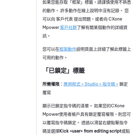
如果您能存取「框架」標籤，請謹慎使用不熟悉
的動作。 許多動作在線上說明中沒有記錄。 您
可以向
客戶代表
提出問題，或者向
CXone
Mpower
客戶社群
了解有關某個動作的詳細資
訊。
您可以在
框架動作
説明頁面上詳細了解此標籤上
可用的動作。
「已鎖定」標籤
所需權限
：
應用程式 > Studio > 指令碼 >
鎖定
覆寫
顯示已鎖定指令碼的清單。 如果您的
CXone
Mpower
使用者帳戶具有鎖定覆寫權限，則您可
以覆寫指令碼鎖定。 透過以滑鼠右鍵點擊指令
碼並選擇
Kick <user> from editing script
或點