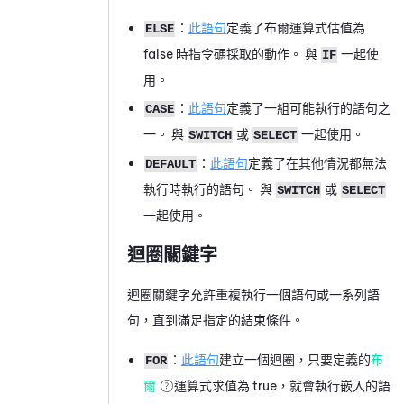
：
此語句
定義了布爾運算式估值為
ELSE
false 時指令碼採取的動作。 與
一起使
IF
用。
：
此語句
定義了一組可能執行的語句之
CASE
一。 與
或
一起使用。
SWITCH
SELECT
：
此語句
定義了在其他情況都無法
DEFAULT
執行時執行的語句。 與
或
SWITCH
SELECT
一起使用。
迴圈關鍵字
迴圈關鍵字允許重複執行一個語句或一系列語
句，直到滿足指定的結束條件。
：
此語句
建立一個迴圈，只要定義的
布
FOR
爾
運算式求值為 true，就會執行嵌入的語