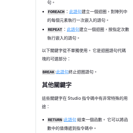
句。
：
此語句
建立一個迴圈，對陣列中
FOREACH
的每個元素執行一次嵌入的語句。
：
此語句
建立一個迴圈，按指定次數
REPEAT
執行嵌入的語句。
以下關鍵字從不單獨使用。 它是迴圈語句代碼
塊的可選部分：
:
此語句
終止迴圈語句。
BREAK
其他關鍵字
這些關鍵字在
Studio
指令碼中有非常特殊的用
途：
:
此語句
結束一個函數。 它可以將函
RETURN
數中的值傳遞到指令碼中。