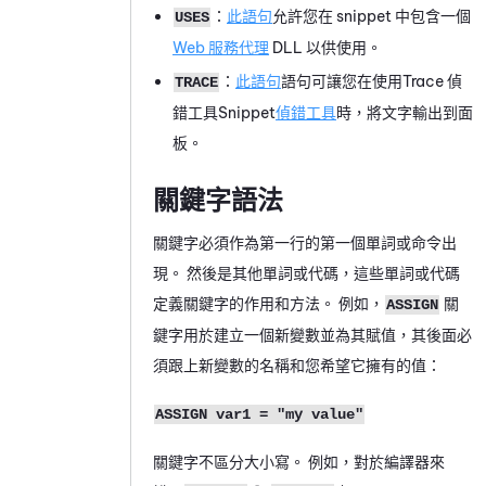
：
此語句
允許您在 snippet 中包含一個
USES
Web 服務代理
DLL 以供使用。
：
此語句
語句可讓您在使用
Trace
偵
TRACE
錯工具
Snippet
偵錯工具
時，將文字輸出到面
板。
關鍵字語法
關鍵字必須作為第一行的第一個單詞或命令出
現。 然後是其他單詞或代碼，這些單詞或代碼
定義關鍵字的作用和方法。 例如，
關
ASSIGN
鍵字用於建立一個新變數並為其賦值，其後面必
須跟上新變數的名稱和您希望它擁有的值：
ASSIGN var1 = "my value"
關鍵字不區分大小寫。 例如，對於編譯器來