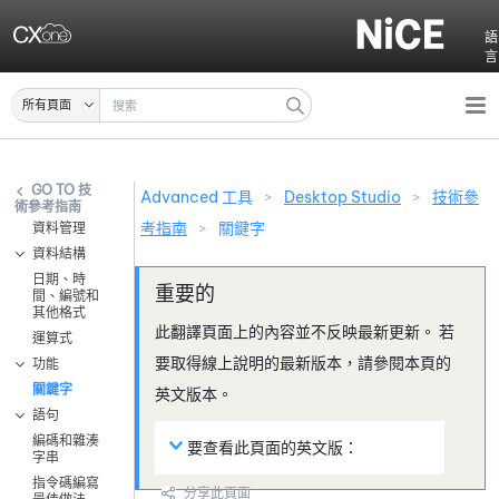
跳至主要內容
語
言
所有頁面
技
Advanced 工具
>
Desktop Studio
>
技術參
術參考指南
考指南
>
關鍵字
資料管理
資料結構
日期、時
間、編號和
其他格式
此翻譯頁面上的內容並不反映最新更新。 若
運算式
要取得線上說明的最新版本，請參閱本頁的
功能
關鍵字
英文版本。
語句
編碼和雜湊
要查看此頁面的英文版：
字串
指令碼編寫